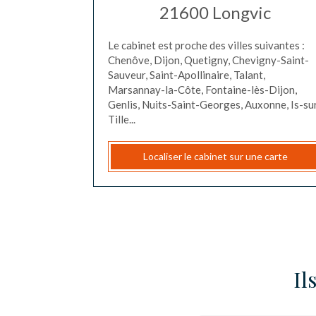
21600
Longvic
Le cabinet est proche des villes suivantes :
Chenôve, Dijon, Quetigny, Chevigny-Saint-
Sauveur, Saint-Apollinaire, Talant,
Marsannay-la-Côte, Fontaine-lès-Dijon,
Genlis, Nuits-Saint-Georges, Auxonne, Is-su
Tille...
Localiser le cabinet sur une carte
Il