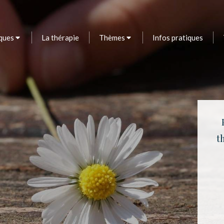
ques
La thérapie
Thèmes
Infos pratiques
t