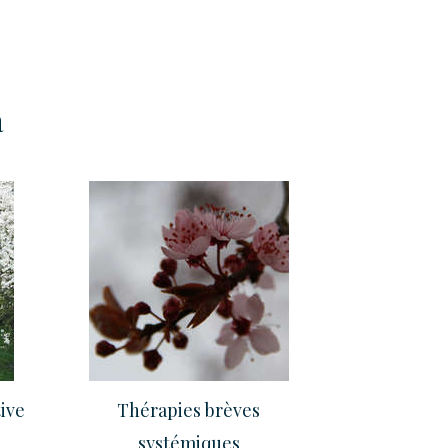
a
ive
Thérapies brèves
systémiques