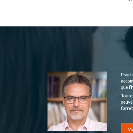
Psych
accomp
que
l’
Toutef
peuven
l’arrê
Vo