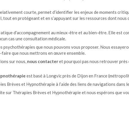
ativement courte, permet d’identifier les enjeux de moments critiqu
l, tout en protégeant et en s’appuyant sur les ressources dont nou
pratique d'accompagnement au mieux-être et au bien-être. Elle est c
ucun cas une consultation médicale.
les psychothérapies que nous pouvons vous proposer. Nous essayeron
oir-faire que nous mettrons en œuvre ensemble.
tions sur nous,
nous contacter
et pourquoi pas nous retrouver près d
ypnothérapie
est basé à Longvic près de Dijon en France (métropolit
ies Brèves et Hypnothérapie à l’aide des liens de navigations dans l
te sur Thérapies Brèves et Hypnothérapie et nous espérons que vou